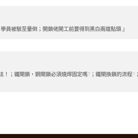
，學員被駭至暈倒；開鎖佬開工前要得到黑白兩道點頭
辦法！；鐵閘鎖，鋼閘鎖必須燒焊固定嗎?；鐵閘換鎖的流程?