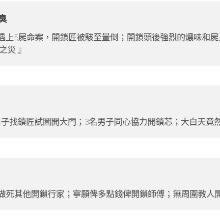
臭
遇上5屍命案，開鎖匠被駭至暈倒；開鎖頭後強烈的燶味和
之災
子找鎖匠試圖開大門；3名男子同心協力開鎖芯；大白天竟
想做死其他開鎖行家；寧願俾多點錢俾開鎖師傅；無周圍教人