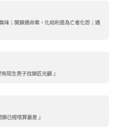
屍臭味；開鎖遇命案，化劫利是為亡者化怨；通
然有陌生男子找鎖匠光顧
開鎖已經唔算最差