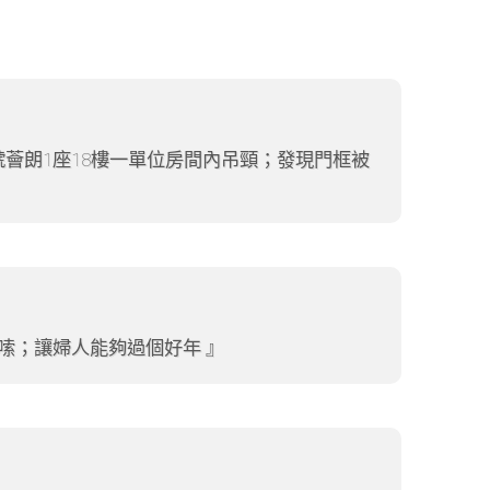
薈朗1座18樓一單位房間內吊頸；發現門框被
嗦；讓婦人能夠過個好年