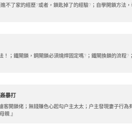
進不了家的經歷?或者，鎖匙掉了的經驗?；自學開鎖方法
辦法！；鐵閘鎖，鋼閘鎖必須燒焊固定嗎?；鐵閘換鎖的流程?
姦暴打
搶客開鎖佬；無錢賺色心起勾户主太太；户主發現妻子行為有異
母親