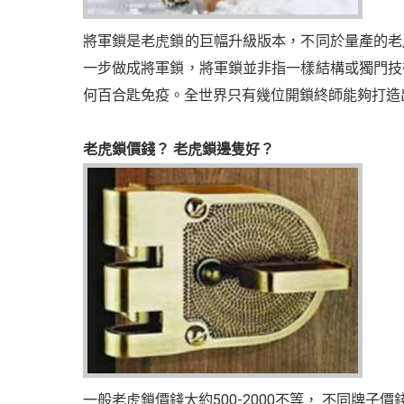
將軍鎖是老虎鎖的巨幅升級版本，不同於量產的老
一步做成將軍鎖，將軍鎖並非指一樣結構或獨門技
何百合匙免疫。全世界只有幾位開鎖終師能夠打造
老虎鎖價錢？ 老虎鎖邊隻好？
一般老虎鎖價錢大約500-2000不等， 不同牌子