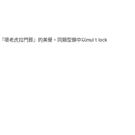
拉門葬』的美譽。同類型鎖中以mul t lock