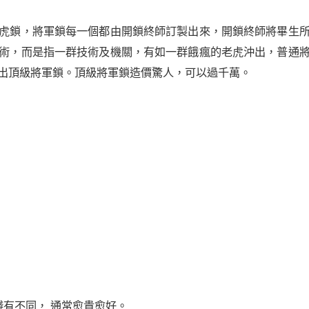
虎鎖，將軍鎖每一個都由開鎖終師訂製出來，開鎖終師將畢生
術，而是指一群技術及機關，有如一群餓瘋的老虎沖出，普通
出頂級將軍鎖。頂級將軍鎖造價驚人，可以過千萬。
價錢有不同， 通常愈貴愈好。