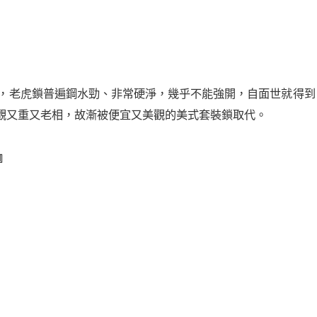
老虎鎖普遍鋼水勁、非常硬淨，幾乎不能強開，自面世就得到『壞老虎
美觀又重又老相，故漸被便宜又美觀的美式套裝鎖取代。
』