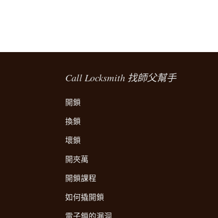
Call Locksmith 找師父幫手
開鎖
換鎖
壞鎖
開夾萬
開鎖課程
如何撬開鎖
電子鎖的漏洞