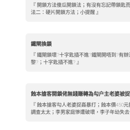
開鎖方法傻瓜開鎖法；有沒有忘記帶鎖匙而
法二：硬片開鎖方法；小提醒
鐵閘換鎖
鐵閘鎖壞?十字匙插不進?鐵閘開唔到?有
黎?；十字匙插不進?
蝕本搶客開鎖佬無錢賺轉為勾户主老婆被捉
蝕本搶客勾人老婆捉姦暴打；蝕本價450元
調查太太；李男家庭慘遭破壞，李子年幼失去