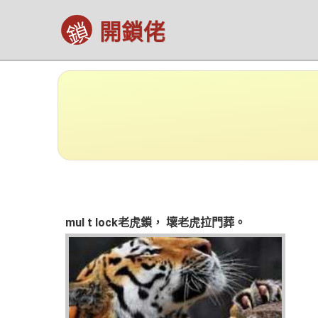
鎖
開鎖佬
mul t lock老虎鎖， 壞老虎拉門葬。