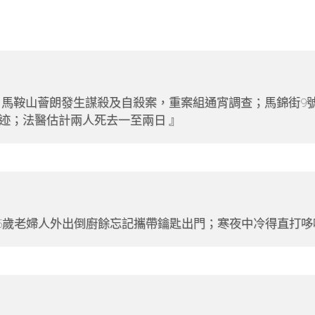
馬鞍山薈朗發生謀殺及自殺案，重案組通宵調查；馬錦街9號
迹；法醫估計兩人死去一至兩日
5歲老婦人外出倒廚餘忘記攜帶鑰匙出門；寒夜中冷得直打哆