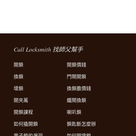
Call Locksmith 找師父幫手
開鎖
開鎖價錢
換鎖
門閘開鎖
壞鎖
換鎖膽價錢
開夾萬
鐵閘換鎖
開鎖課程
喇叭鎖
如何撬開鎖
鎖匙斷怎麼辦
電子鎖的漏洞
如何開壞鎖