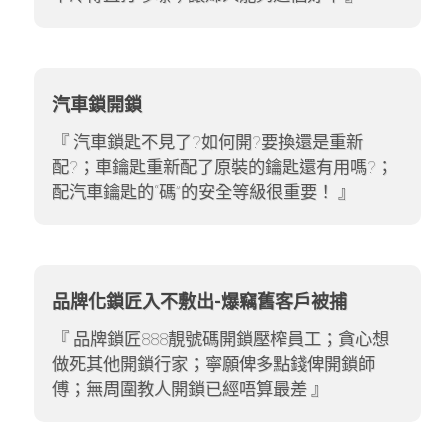
汽車鎖開鎖
汽車鎖匙不見了?如何開?要換還是重新
配?；車鑰匙重新配了原裝的鑰匙還有用嗎?；
配汽車鑰匙的“碼”的安全等級很重要！
品牌化鎖匠入不敷出-爆竊舊客戶被捕
品牌鎖匠888靚號碼開鎖壓榨員工；貪心想
做死其他開鎖行家；寧願俾多點錢俾開鎖師
傅；無周圍教人開鎖已經唔算最差