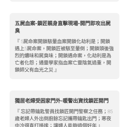
五屍血案-鎖匠親身直擊現場-開門即攻出屍
臭
5屍命案開鎖駭暈血案開鎖化劫利是；開鎖
遇上5屍命案，開鎖匠被駭至暈倒；開鎖頭後強
烈的燶味和屍臭味；開鎖遇命案，化劫利是為
亡者化怨；通靈學家指血案亡靈陰氣過重，開
鎖師父有血光之災
獨居老婦受困家門外-暖警出資找鎖匠開門
忘記帶鑰匙警員找鎖匠開門警察之任務；85
歲老婦人外出倒廚餘忘記攜帶鑰匙出門；寒夜
中冷得直打哆嗦；讓婦人能夠過個好年