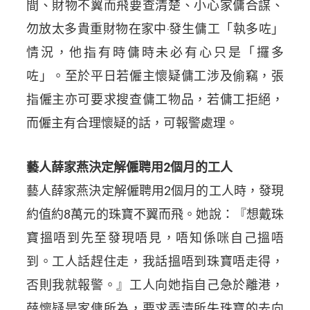
間、財物不翼而飛要查清楚、小心家傭合謀、
勿放太多貴重財物在家中‧發生傭工「執多咗」
情況，他指有時傭時未必有心只是「攞多
咗」。至於平日若僱主懷疑傭工涉及偷竊，張
指僱主亦可要求搜查傭工物品，若傭工拒絕，
而僱主有合理懷疑的話，可報警處理。
藝人薛家燕決定解僱聘用2個月的工人
藝人薛家燕決定解僱聘用2個月的工人時，發現
約值約8萬元的珠寶不翼而飛。她說：『想戴珠
寶搵唔到先至發現唔見，唔知係咪自己搵唔
到。工人話趕住走，我話搵唔到珠寶唔走得，
否則我就報警。』工人向她指自己急於離港，
薛懷疑是家傭所為，要求弄清所失珠寶的去向