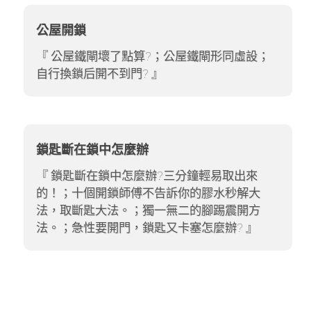
公屋開鎖
公屋鐵閘壞了點算?；公屋鐵閘形同虛設；
自行換鎖后開不到門?
鎖匙斷在鎖中怎麼辦
鎖匙斷在鎖中怎麼辦?三分鐘輕易取出來
的！；十個開鎖師傅不告訴你的膠水秒解大
法，取斷匙大法。；獨一無二的腳踢震開方
法。；急性要開門，鎖匙又卡塞怎麼辦?