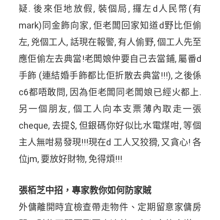
疑. 後來佢地放假, 裝個局, 攞左d人民幣(有
mark)同金飾向家, 佢老闆回家知道d野比佢偷
左, 兇個工人, 話現在報警, 有人偷野, 個工人先至
應佢偷左去典當!老闆娘仲要自己去當鋪, 屬番d
手飾 (連結婚手飾都比佢折散去典當!!!), 之後係
c6都唔敢問, 因為佢老闆同老闆娘已經火都上.
另一個朋友, 個工人向本支票薄內取走一張
cheque, 去提$, 但銀碼你好似比水電煤咁, 等個
主人無咁易發現!!!現在d 工人又狡猾, 又貪心! 各
位jm, 要放好財物, 免得煩!!!
張栢芝中招，專家教你如何防家賊
外傭離開時宜檢查帶走物件、定期留意家傭房