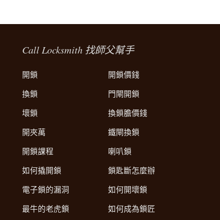
Call Locksmith 找師父幫手
開鎖
開鎖價錢
換鎖
門閘開鎖
壞鎖
換鎖膽價錢
開夾萬
鐵閘換鎖
開鎖課程
喇叭鎖
如何撬開鎖
鎖匙斷怎麼辦
電子鎖的漏洞
如何開壞鎖
最牛的老虎鎖
如何成為鎖匠