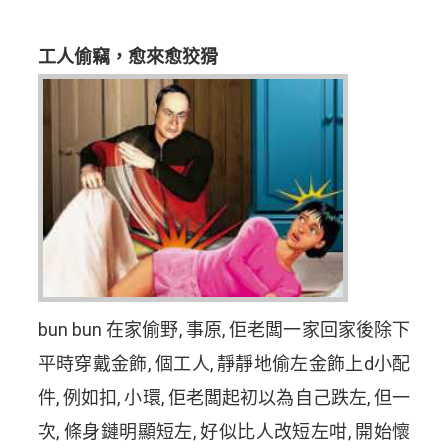
工人偷竊，愈來愈狡猾
bun bun 在家偷野, 事原, 佢老闆一家回家後除下
平時穿戴金飾, 個工人, 靜靜地偷左金飾上d小配
件, 例如扣, 小環, 佢老闆起初以為自己跌左, 但一
次, 條身鏈明顯短左, 好似比人改短左咁, 開始懷