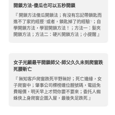
開鎖方法-傻瓜也可以五秒開鎖
開鎖方法傻瓜開鎖法；有沒有忘記帶鎖匙而
進不了家的經歷?或者，鎖匙掉了的經驗?；自
學開鎖方法，學習開鎖方法！；方法一：髮夾
開鎖方法；方法二：硬片開鎖方法；小提醒
女子光顧最平開鎖師父-師父久久未到爬窗跌
死腰斬亡
無知客戶爬窗跌死平野無好；死亡邊緣，女
子爬窗中；肇事公司標榜連位靚號碼，電話免
費報價，明天早上才問你要不要來；委托人蜘
蛛俠上身爬窗企圖入屋，最後失足跌死