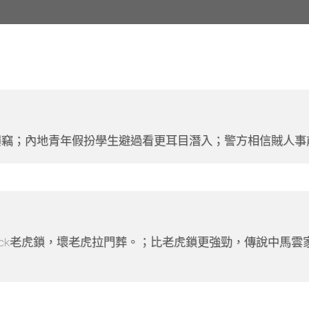
爆竊；內地青年假扮學生避過看更耳目潛入；警方相信賊人事
lock老虎鎖，壞老虎拉門葬。；比老虎鎖更強勁，傳說中馬