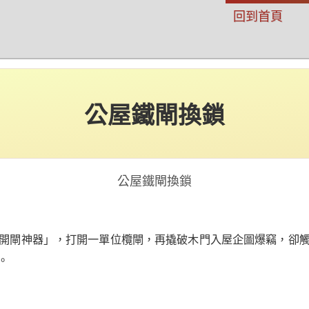
回到首頁
公屋鐵閘換鎖
公屋鐵閘換鎖
開閘神器」，打開一單位欖閘，再撬破木門入屋企圖爆竊，卻
。