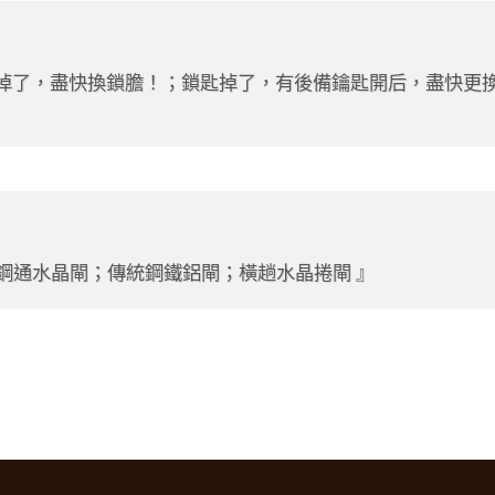
掉了，盡快換鎖膽！；鎖匙掉了，有後備鑰匙開后，盡快更
；鋼通水晶閘；傳統鋼鐵鋁閘；橫趟水晶捲閘