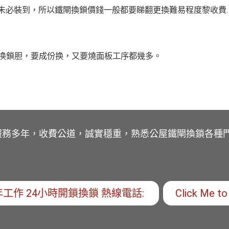
未必裝到，所以鐵閘換鎖價錢一般都要睇翻更換難易程度黎收費.
换鎖胆，要成份换，又要燒面板工序都幾多。
服務多年，收費公道，誠實穩重，熟悉公屋鐵閘換鎖各種
工作 24小時開鎖換鎖 熱線電話:
Click Me to 