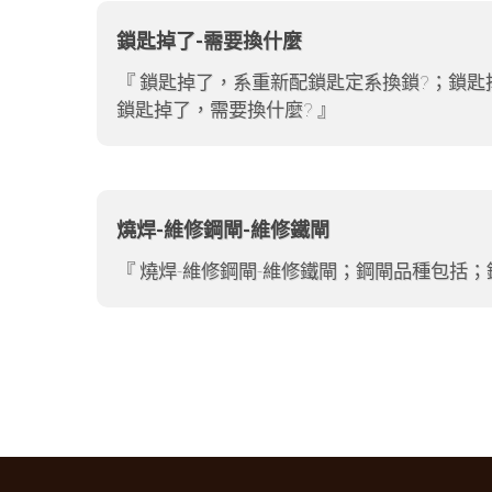
鎖匙掉了-需要換什麼
鎖匙掉了，系重新配鎖匙定系換鎖?；鎖匙
鎖匙掉了，需要換什麼?
燒焊-維修鋼閘-維修鐵閘
燒焊-維修鋼閘-維修鐵閘；鋼閘品種包括