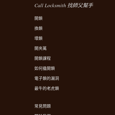
Call Locksmith 找師父幫手
開鎖
換鎖
壞鎖
開夾萬
開鎖課程
如何撬開鎖
電子鎖的漏洞
最牛的老虎鎖
常見問題