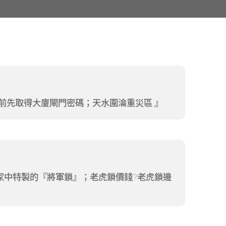
前先取得大廈閘門密碼；天水圍淪重災區
雲家中特製的『將軍鎖』；老虎鎖價錢?老虎鎖邊