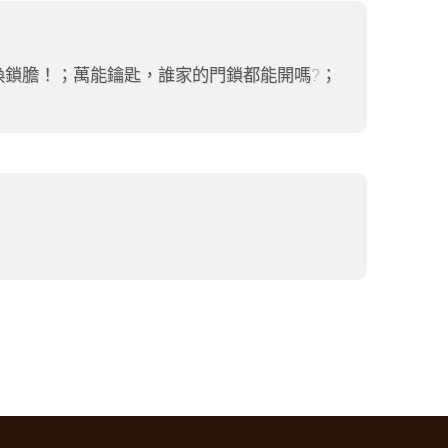
換鎖膽！；萬能鑰匙，誰家的門鎖都能開嗎?；