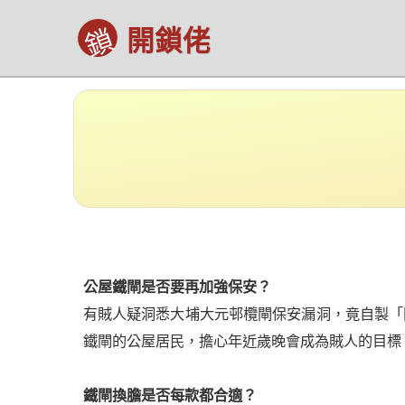
鎖
開鎖佬
公屋鐵閘是否要再加強保安？
有賊人疑洞悉大埔大元邨欖閘保安漏洞，竟自製「
鐵閘的公屋居民，擔心年近歲晚會成為賊人的目標
鐵閘換膽是否每款都合適？