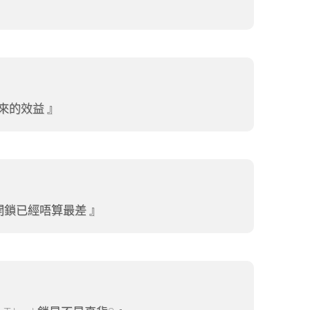
來的效益
開鎖已經唔算最差