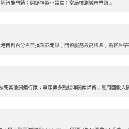
破解智能門鎖；開鎖神器小黑盒；當局檢測城市門鎖
全港首創百分百無損鎖芯開鎖；開鎖服務最高標準；為客戶帶
想做死其他開鎖行家；寧願俾多點錢俾開鎖師傅；無周圍教人