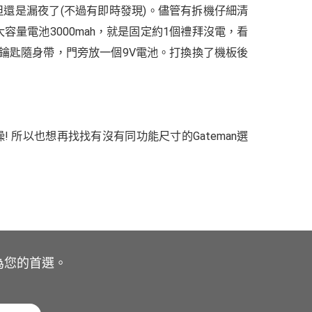
，但還是漏夜了(不過有即時發現)。儘管有拆機仔細清
量電池3000mah，就是固定約1個禮拜沒電，看
械鑰匙隨身帶，門旁放一個9V電池。打換換了機板後
 所以也想再找找有沒有同功能尺寸的Gateman選
為您的首選。