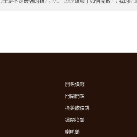
ck大力士是不是最強的鎖?；MulTLock鎖壞了如何開啟?；我的Mul
開鎖價錢
門閘開鎖
換鎖膽價錢
鐵閘換鎖
喇叭鎖