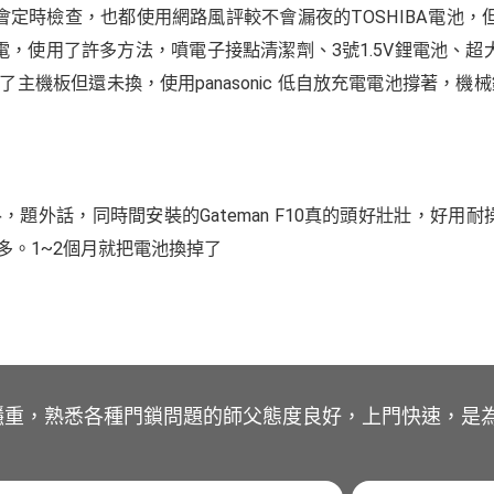
以會定時檢查，也都使用網路風評較不會漏夜的TOSHIBA電池
，使用了許多方法，噴電子接點清潔劑、3號1.5V鋰電池、超大容
主機板但還未換，使用panasonic 低自放充電電池撐著，機
外話，同時間安裝的Gateman F10真的頭好壯壯，好用耐操!
。1~2個月就把電池換掉了
穩重，熟悉各種門鎖問題的師父態度良好，上門快速，是